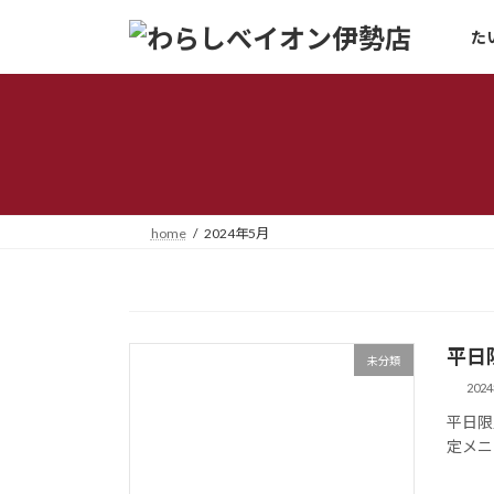
コ
ナ
た
ン
ビ
テ
ゲ
ン
ー
ツ
シ
へ
ョ
ス
ン
キ
に
ッ
移
home
2024年5月
プ
動
平日
未分類
202
平日限
定メニ