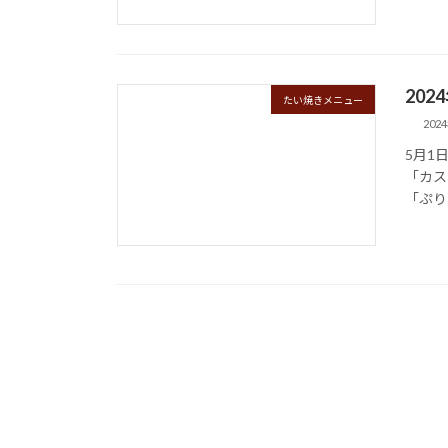
202
たい焼きメニュー
202
5月1
「カス
「ぷり