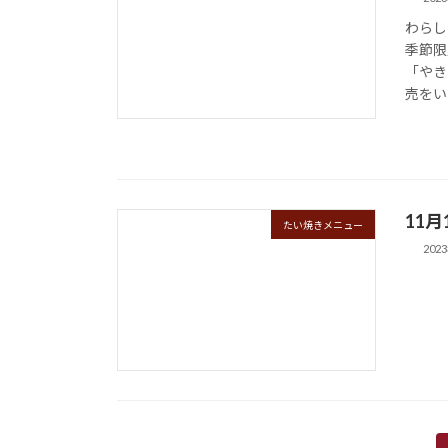
わらし
季節限
「やき
売をいた
11
たい焼きメニュー
202