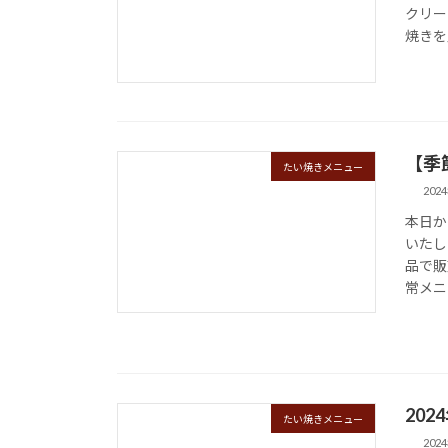
クリー
焼きを
【季
たい焼きメニュー
202
本日か
いたし
品で販
常メニ
202
たい焼きメニュー
202