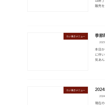
は終了
販売を
季節
たい焼きメニュー
202
本日か
に伴い
気あん
20
たい焼きメニュー
202
現在の