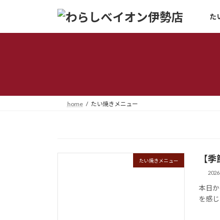
コ
ナ
た
ン
ビ
テ
ゲ
ン
ー
ツ
シ
へ
ョ
ス
ン
キ
に
ッ
移
home
たい焼きメニュー
プ
動
【季
たい焼きメニュー
202
本日か
を感じ