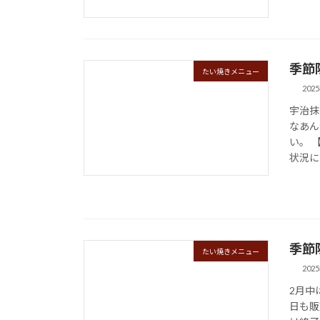
季節
たい焼きメニュー
202
宇治抹
なあん
い。 
状況に
季節
たい焼きメニュー
202
2月中
日も販